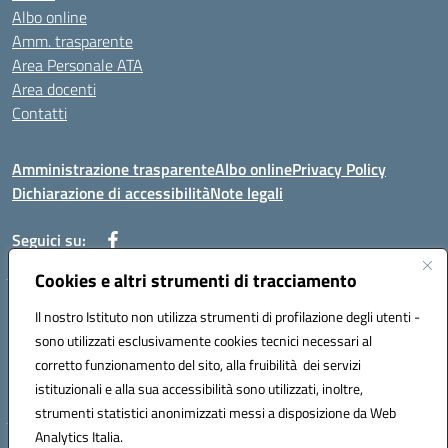
Albo online
Amm. trasparente
Area Personale ATA
Area docenti
Contatti
Amministrazione trasparente
Albo online
Privacy Policy
Dichiarazione di accessibilità
Note legali
Seguici su:
Cookies e altri strumenti di tracciamento
Indirizzo: VIA BRECCIAME, 46 - 81024 MADDALONI (CE)
Il nostro Istituto non utilizza strumenti di profilazione degli utenti -
Mail: CEIC8AU001@istruzione.it - Pec: CEIC8AU001@pec.istruzione.it -
sono utilizzati esclusivamente cookies tecnici necessari al
Telefono: 0823408721
corretto funzionamento del sito, alla fruibilità dei servizi
Meccanografico: CEIC8AU001
istituzionali e alla sua accessibilità sono utilizzati, inoltre,
Codice fiscale: 93086080616
strumenti statistici anonimizzati messi a disposizione da Web
Analytics Italia.