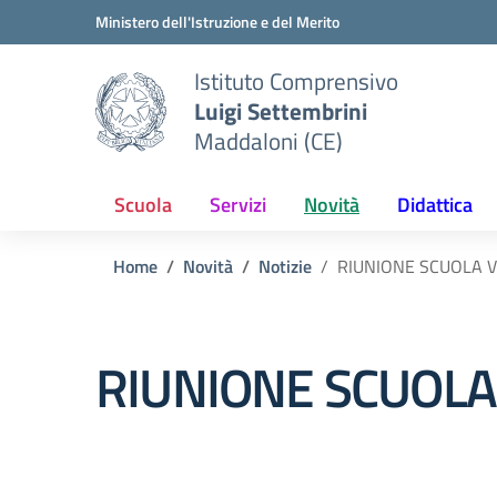
Vai ai contenuti
Vai al menu di navigazione
Vai al footer
Ministero dell'Istruzione e del Merito
Istituto Comprensivo
Luigi Settembrini
Maddaloni (CE)
Scuola
Servizi
Novità
Didattica
Home
Novità
Notizie
RIUNIONE SCUOLA V
RIUNIONE SCUOLA