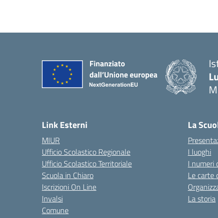
Is
Lu
M
— 
Link Esterni
La Scuo
MIUR
Presenta
Ufficio Scolastico Regionale
I luoghi
Ufficio Scolastico Territoriale
I numeri 
Scuola in Chiaro
Le carte 
Iscrizioni On Line
Organizz
Invalsi
La storia
Comune