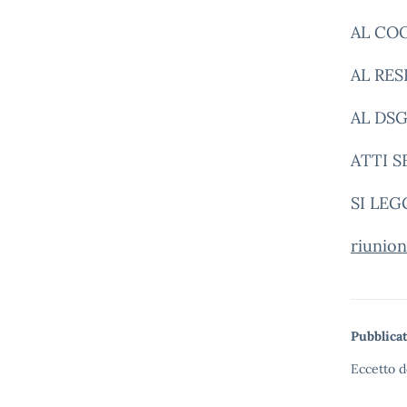
AL CO
AL RE
AL DS
ATTI S
SI LE
riunion
Pubblicat
Eccetto d