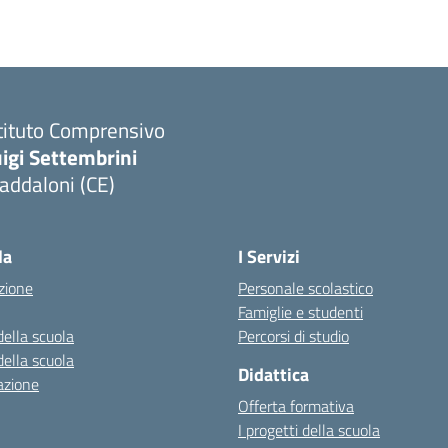
tituto Comprensivo
igi Settembrini
addaloni (CE)
Visita la pagina iniziale della scuola
la
I Servizi
zione
Personale scolastico
Famiglie e studenti
della scuola
Percorsi di studio
della scuola
Didattica
azione
Offerta formativa
I progetti della scuola