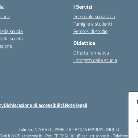
la
I Servizi
zione
Personale scolastico
Famiglie e studenti
della scuola
Percorsi di studio
della scuola
Didattica
azione
Offerta formativa
I progetti della scuola
cy
Dichiarazione di accessibilità
Note legali
Indirizzo: VIA BRECCIAME, 46 - 81024 MADDALONI (CE)
IC8AU001@istruzione.it - Pec: CEIC8AU001@pec.istruzione.it - Telefono: 0