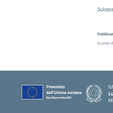
Sciope
Pubblicat
Eccetto d
Is
Lu
M
— 