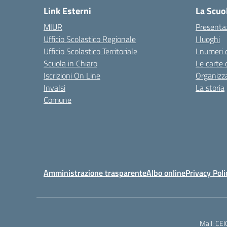
Link Esterni
La Scuo
MIUR
Presenta
Ufficio Scolastico Regionale
I luoghi
Ufficio Scolastico Territoriale
I numeri 
Scuola in Chiaro
Le carte 
Iscrizioni On Line
Organizz
Invalsi
La storia
Comune
Amministrazione trasparente
Albo online
Privacy Poli
Mail: CE