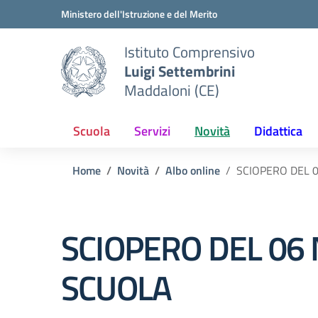
Vai ai contenuti
Vai al menu di navigazione
Vai al footer
Ministero dell'Istruzione e del Merito
Istituto Comprensivo
Luigi Settembrini
Maddaloni (CE)
Scuola
Servizi
Novità
Didattica
Home
Novità
Albo online
SCIOPERO DEL 
SCIOPERO DEL 06
SCUOLA