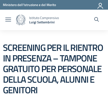
Vai ai contenuti
Vai al menu di navigazione
Vai al footer
Ministero dell'Istruzione e del Merito
Istituto Comprensivo
Luigi Settembrini
SCREENING PER IL RIENTRO
IN PRESENZA – TAMPONE
GRATUITO PER PERSONALE
DELLA SCUOLA, ALUNNI E
GENITORI