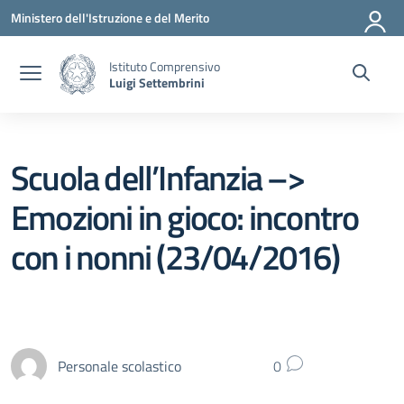
Vai ai contenuti
Vai al menu di navigazione
Vai al footer
Ministero dell'Istruzione e del Merito
Istituto Comprensivo
Luigi Settembrini
Scuola dell’Infanzia –>
Emozioni in gioco: incontro
con i nonni (23/04/2016)
Personale scolastico
0