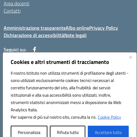
Area docenti
Contatti
Amministrazione trasparente
Albo online
Privacy Policy
Dichiarazione di accessibilità
Note legali
Seguici su:
Cookies e altri strumenti di tracciamento
Indirizzo: VIA BRECCIAME, 46 - 81024 MADDALONI (CE)
Il nostro Istituto non utilizza strumenti di profilazione degli utenti -
Mail: CEIC8AU001@istruzione.it - Pec: CEIC8AU001@pec.istruzione.it -
sono utilizzati esclusivamente cookies tecnici necessari al
Telefono: 0823408721
corretto funzionamento del sito, alla fruibilità dei servizi
Meccanografico: CEIC8AU001
istituzionali e alla sua accessibilità sono utilizzati, inoltre,
Codice fiscale: 93086080616
strumenti statistici anonimizzati messi a disposizione da Web
Analytics Italia.
Hosting & Powered by 3D Solution S.r.l.
Per saperne di più sul nostro sito, consulta la ns.
Cookie Policy
Concept & Design by Designers Italia
Personalizza
Rifiuta tutto
Accettare tutto