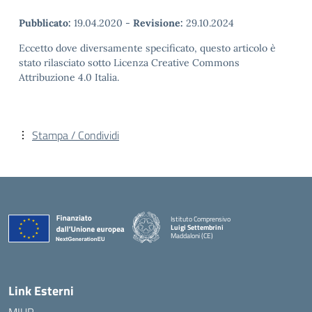
Pubblicato:
19.04.2020
-
Revisione:
29.10.2024
Eccetto dove diversamente specificato, questo articolo è
stato rilasciato sotto Licenza Creative Commons
Attribuzione 4.0 Italia.
Stampa / Condividi
Istituto Comprensivo
Luigi Settembrini
Maddaloni (CE)
— Visita la pagina iniziale della scuola
Link Esterni