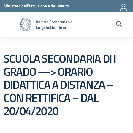
Vai ai contenuti
Vai al menu di navigazione
Vai al footer
Ministero dell'Istruzione e del Merito
Istituto Comprensivo
Luigi Settembrini
SCUOLA SECONDARIA DI I
GRADO —> ORARIO
DIDATTICA A DISTANZA –
CON RETTIFICA – DAL
20/04/2020