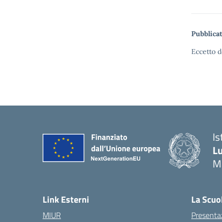
Pubblicat
Eccetto d
Is
Lu
M
— 
Link Esterni
La Scuo
MIUR
Presenta