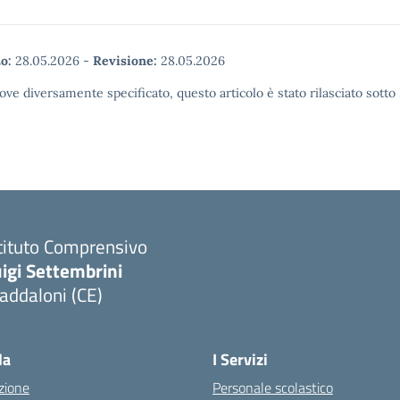
o:
28.05.2026
-
Revisione:
28.05.2026
ove diversamente specificato, questo articolo è stato rilasciato sott
tituto Comprensivo
igi Settembrini
addaloni (CE)
Visita la pagina iniziale della scuola
la
I Servizi
zione
Personale scolastico