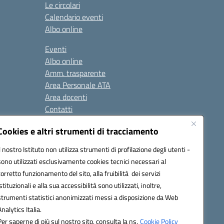
Le circolari
Calendario eventi
Albo online
Eventi
Albo online
Amm. trasparente
Area Personale ATA
Area docenti
Contatti
Cookies e altri strumenti di tracciamento
Seguici su:
Il nostro Istituto non utilizza strumenti di profilazione degli utenti -
sono utilizzati esclusivamente cookies tecnici necessari al
corretto funzionamento del sito, alla fruibilità dei servizi
istituzionali e alla sua accessibilità sono utilizzati, inoltre,
823408721
strumenti statistici anonimizzati messi a disposizione da Web
Analytics Italia.
Per saperne di più sul nostro sito, consulta la ns.
Cookie Policy