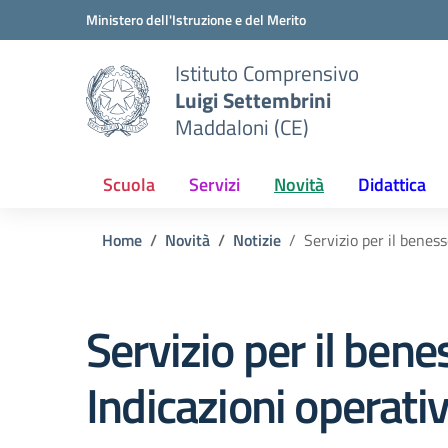
Vai ai contenuti
Vai al menu di navigazione
Vai al footer
Ministero dell'Istruzione e del Merito
Istituto Comprensivo
Luigi Settembrini
Maddaloni (CE)
Scuola
Servizi
Novità
Didattica
Home
Novità
Notizie
Servizio per il beness
Servizio per il bene
Indicazioni operativ