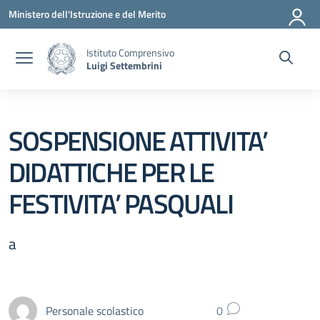
Vai ai contenuti
Vai al menu di navigazione
Vai al footer
Ministero dell'Istruzione e del Merito
Istituto Comprensivo
Luigi Settembrini
SOSPENSIONE ATTIVITA’
DIDATTICHE PER LE
FESTIVITA’ PASQUALI
a
Personale scolastico
0