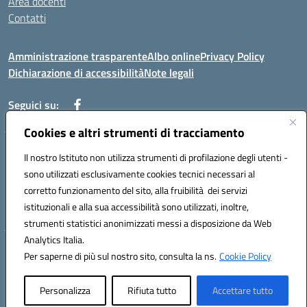
Area docenti
Contatti
Amministrazione trasparente
Albo online
Privacy Policy
Dichiarazione di accessibilità
Note legali
Seguici su:
Cookies e altri strumenti di tracciamento
Indirizzo: VIA BRECCIAME, 46 - 81024 MADDALONI (CE)
Il nostro Istituto non utilizza strumenti di profilazione degli utenti -
Mail: CEIC8AU001@istruzione.it - Pec: CEIC8AU001@pec.istruzione.it -
sono utilizzati esclusivamente cookies tecnici necessari al
Telefono: 0823408721
corretto funzionamento del sito, alla fruibilità dei servizi
Meccanografico: CEIC8AU001
istituzionali e alla sua accessibilità sono utilizzati, inoltre,
Codice fiscale: 93086080616
strumenti statistici anonimizzati messi a disposizione da Web
Analytics Italia.
Hosting & Powered by 3D Solution S.r.l.
Per saperne di più sul nostro sito, consulta la ns.
Cookie Policy
Concept & Design by Designers Italia
Personalizza
Rifiuta tutto
Accettare tutto