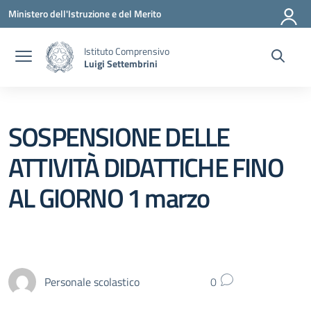
Vai ai contenuti
Vai al menu di navigazione
Vai al footer
Ministero dell'Istruzione e del Merito
Istituto Comprensivo
Luigi Settembrini
SOSPENSIONE DELLE
ATTIVITÀ DIDATTICHE FINO
AL GIORNO 1 marzo
Personale scolastico
0