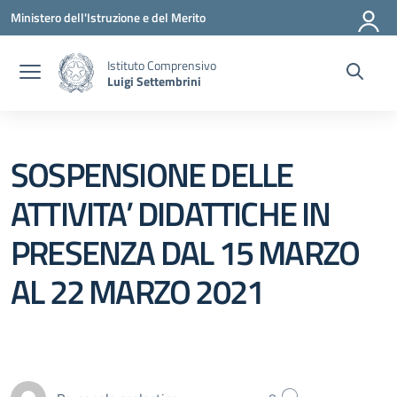
Vai ai contenuti
Vai al menu di navigazione
Vai al footer
Ministero dell'Istruzione e del Merito
Istituto Comprensivo
Luigi Settembrini
SOSPENSIONE DELLE
ATTIVITA’ DIDATTICHE IN
PRESENZA DAL 15 MARZO
AL 22 MARZO 2021