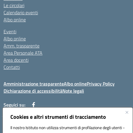
Le circolari
Calendario eventi
Albo online
Eventi
Albo online
Amm. trasparente
Area Personale ATA
Area docenti
Contatti
Amministrazione trasparente
Albo online
Privacy Policy
Dichiarazione di accessibilità
Note legali
Seguici su:
Cookies e altri strumenti di tracciamento
Indirizzo: VIA BRECCIAME, 46 - 81024 MADDALONI (CE)
Il nostro Istituto non utilizza strumenti di profilazione degli utenti -
Mail: CEIC8AU001@istruzione.it - Pec: CEIC8AU001@pec.istruzione.it -