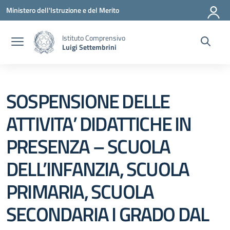
Vai ai contenuti
Vai al menu di navigazione
Vai al footer
Ministero dell'Istruzione e del Merito
Istituto Comprensivo
Luigi Settembrini
SOSPENSIONE DELLE
ATTIVITA’ DIDATTICHE IN
PRESENZA – SCUOLA
DELL’INFANZIA, SCUOLA
PRIMARIA, SCUOLA
SECONDARIA I GRADO DAL