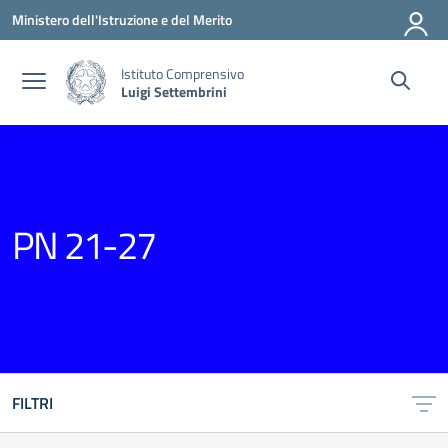
Vai ai contenuti
Vai al menu di navigazione
Vai al footer
Ministero dell'Istruzione e del Merito
Istituto Comprensivo
Luigi Settembrini
PN 21-27
FILTRI