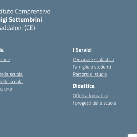
tituto Comprensivo
igi Settembrini
addaloni (CE)
Visita la pagina iniziale della scuola
la
I Servizi
zione
Personale scolastico
Famiglie e studenti
della scuola
Percorsi di studio
della scuola
Didattica
azione
Offerta formativa
I progetti della scuola