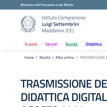
Vai ai contenuti
Vai al menu di navigazione
Vai al footer
Ministero dell'Istruzione e del Merito
Istituto Comprensivo
Luigi Settembrini
Maddaloni (CE)
Scuola
Servizi
Novità
Didattica
Home
Novità
Albo online
TRASMISSIONE D
TRASMISSIONE DE
DIDATTICA DIGITAL