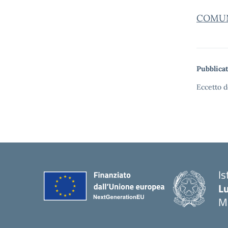
COMUN
Pubblicat
Eccetto d
Is
Lu
M
— 