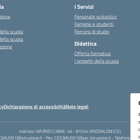
la
I Servizi
zione
Personale scolastico
Famiglie e studenti
della scuola
Percorsi di studio
della scuola
Didattica
azione
Offerta formativa
I progetti della scuola
cy
Dichiarazione di accessibilità
Note legali
Indirizzo: VIA BRECCIAME, 46 - 81024 MADDALONI (CE)
IC8AU001@istruzione.it - Pec: CEIC8AU001@pec.istruzione.it - Telefono: 0