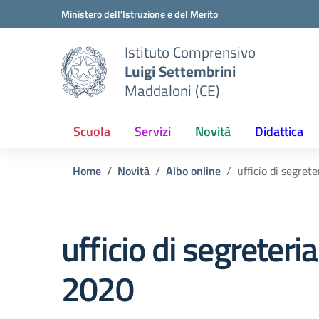
Vai ai contenuti
Vai al menu di navigazione
Vai al footer
Ministero dell'Istruzione e del Merito
Istituto Comprensivo
Luigi Settembrini
Maddaloni (CE)
Scuola
Servizi
Novità
Didattica
Home
Novità
Albo online
ufficio di segre
ufficio di segreter
2020