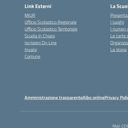
Link Esterni
La Scuo
MIUR
Presenta
Ufficio Scolastico Regionale
I luoghi
Ufficio Scolastico Territoriale
I numeri 
Scuola in Chiaro
Le carte 
Iscrizioni On Line
Organizz
Invalsi
La storia
Comune
Amministrazione trasparente
Albo online
Privacy Poli
Mail: CE