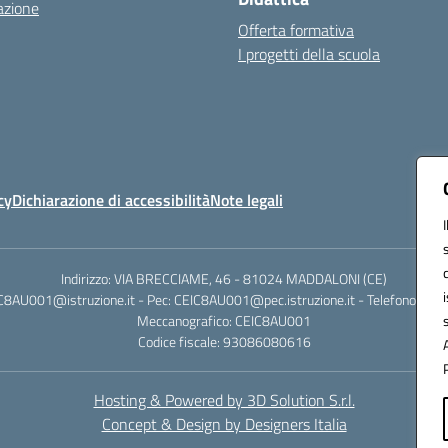
azione
Offerta formativa
I progetti della scuola
cy
Dichiarazione di accessibilità
Note legali
Indirizzo: VIA BRECCIAME, 46 - 81024 MADDALONI (CE)
IC8AU001@istruzione.it - Pec: CEIC8AU001@pec.istruzione.it - Telefono: 0
Meccanografico: CEIC8AU001
Codice fiscale: 93086080616
Hosting & Powered by 3D Solution S.r.l.
Concept & Design by Designers Italia