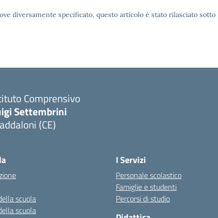
ove diversamente specificato, questo articolo è stato rilasciato sott
tituto Comprensivo
igi Settembrini
addaloni (CE)
Visita la pagina iniziale della scuola
la
I Servizi
zione
Personale scolastico
Famiglie e studenti
della scuola
Percorsi di studio
della scuola
Didattica