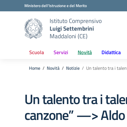
Vai ai contenuti
Vai al menu di navigazione
Vai al footer
Ministero dell'Istruzione e del Merito
Istituto Comprensivo
Luigi Settembrini
Maddaloni (CE)
Scuola
Servizi
Novità
Didattica
Home
Novità
Notizie
Un talento tra i tale
Un talento tra i tale
canzone” —> Aldo