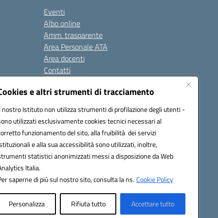
Eventi
Albo online
Amm. trasparente
Area Personale ATA
Area docenti
Contatti
Cookies e altri strumenti di tracciamento
Seguici su:
Il nostro Istituto non utilizza strumenti di profilazione degli utenti -
sono utilizzati esclusivamente cookies tecnici necessari al
corretto funzionamento del sito, alla fruibilità dei servizi
istituzionali e alla sua accessibilità sono utilizzati, inoltre,
823408721
strumenti statistici anonimizzati messi a disposizione da Web
Analytics Italia.
Per saperne di più sul nostro sito, consulta la ns.
Cookie Policy
Personalizza
Rifiuta tutto
Accettare tutto