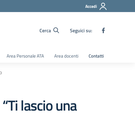
Accedi
Cerca
Seguici su:
Area Personale ATA
Area docenti
Contatti
o
 “Ti lascio una