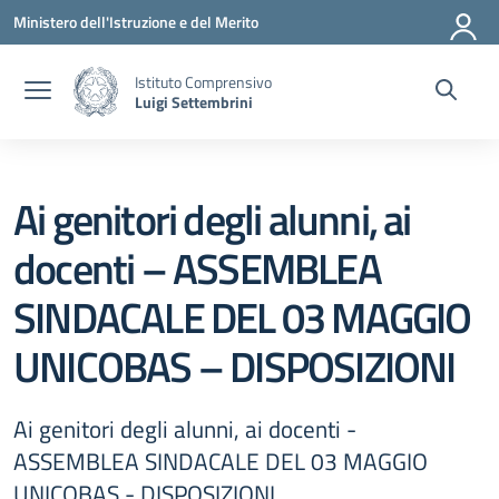
Vai ai contenuti
Vai al menu di navigazione
Vai al footer
Ministero dell'Istruzione e del Merito
Istituto Comprensivo
Luigi Settembrini
Ai genitori degli alunni, ai
docenti – ASSEMBLEA
SINDACALE DEL 03 MAGGIO
UNICOBAS – DISPOSIZIONI
Ai genitori degli alunni, ai docenti -
ASSEMBLEA SINDACALE DEL 03 MAGGIO
UNICOBAS - DISPOSIZIONI