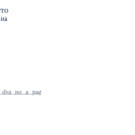
TTO
ità
ol_dva_no_a_pag