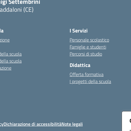
igi Settembrini
addaloni (CE)
Visita la pagina iniziale della scuola
la
I Servizi
zione
Personale scolastico
Famiglie e studenti
della scuola
Percorsi di studio
della scuola
Didattica
azione
Offerta formativa
I progetti della scuola
cy
Dichiarazione di accessibilità
Note legali