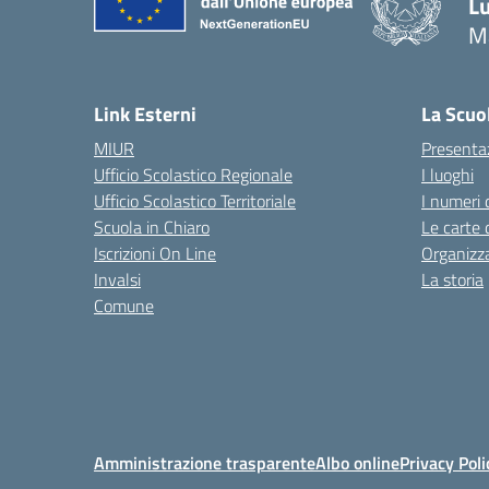
Lu
M
— 
Link Esterni
La Scuo
MIUR
Presenta
Ufficio Scolastico Regionale
I luoghi
Ufficio Scolastico Territoriale
I numeri 
Scuola in Chiaro
Le carte 
Iscrizioni On Line
Organizz
Invalsi
La storia
Comune
Amministrazione trasparente
Albo online
Privacy Poli