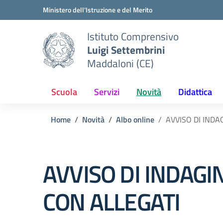
Vai ai contenuti
Vai al menu di navigazione
Vai al footer
Ministero dell'Istruzione e del Merito
Istituto Comprensivo
Luigi Settembrini
Maddaloni (CE)
Scuola
Servizi
Novità
Didattica
Home
Novità
Albo online
AVVISO DI INDA
AVVISO DI INDAGI
CON ALLEGATI