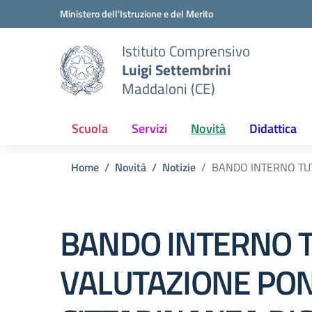
Vai ai contenuti
Vai al menu di navigazione
Vai al footer
Ministero dell'Istruzione e del Merito
Istituto Comprensivo
Luigi Settembrini
Maddaloni (CE)
Scuola
Servizi
Novità
Didattica
Home
Novità
Notizie
BANDO INTERNO TUT
BANDO INTERNO T
VALUTAZIONE PON