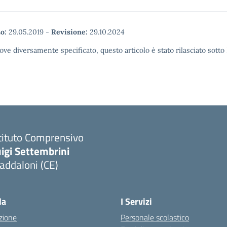
o:
29.05.2019
-
Revisione:
29.10.2024
ove diversamente specificato, questo articolo è stato rilasciato sott
tituto Comprensivo
igi Settembrini
addaloni (CE)
Visita la pagina iniziale della scuola
la
I Servizi
zione
Personale scolastico