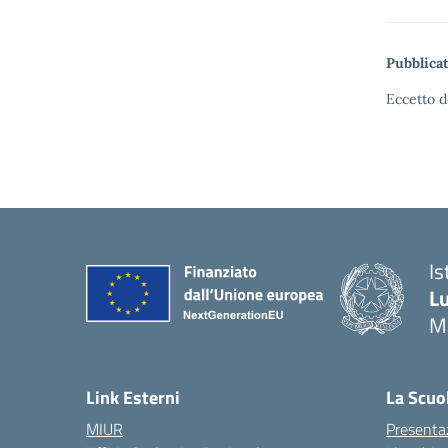
Pubblicat
Eccetto d
Is
Lu
M
— 
Link Esterni
La Scuo
MIUR
Presenta