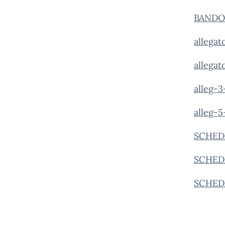
BANDO
allega
allega
alleg-
alleg
SCHED
SCHED
SCHED