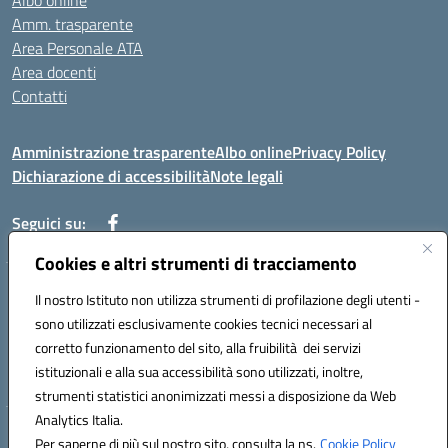
Albo online
Amm. trasparente
Area Personale ATA
Area docenti
Contatti
Amministrazione trasparente
Albo online
Privacy Policy
Dichiarazione di accessibilità
Note legali
Seguici su:
Cookies e altri strumenti di tracciamento
Indirizzo: VIA BRECCIAME, 46 - 81024 MADDALONI (CE)
Il nostro Istituto non utilizza strumenti di profilazione degli utenti -
Mail: CEIC8AU001@istruzione.it - Pec: CEIC8AU001@pec.istruzione.it -
sono utilizzati esclusivamente cookies tecnici necessari al
Telefono: 0823408721
corretto funzionamento del sito, alla fruibilità dei servizi
Meccanografico: CEIC8AU001
istituzionali e alla sua accessibilità sono utilizzati, inoltre,
Codice fiscale: 93086080616
strumenti statistici anonimizzati messi a disposizione da Web
Analytics Italia.
Hosting & Powered by 3D Solution S.r.l.
Per saperne di più sul nostro sito, consulta la ns.
Cookie Policy