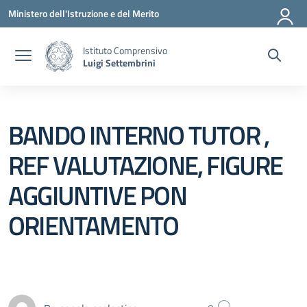
Vai ai contenuti
Vai al menu di navigazione
Vai al footer
Ministero dell'Istruzione e del Merito
Istituto Comprensivo
Luigi Settembrini
BANDO INTERNO TUTOR ,
REF VALUTAZIONE, FIGURE
AGGIUNTIVE PON
ORIENTAMENTO