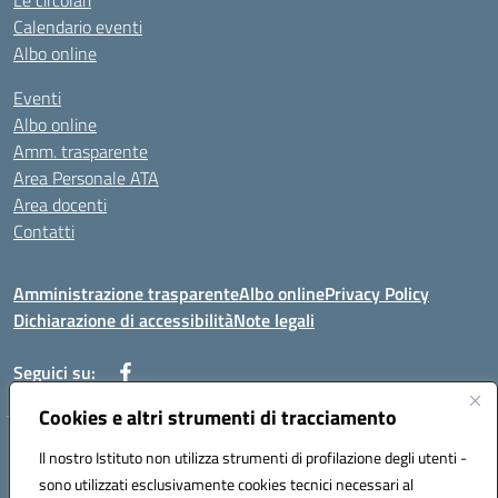
Le circolari
Calendario eventi
Albo online
Eventi
Albo online
Amm. trasparente
Area Personale ATA
Area docenti
Contatti
Amministrazione trasparente
Albo online
Privacy Policy
Dichiarazione di accessibilità
Note legali
Seguici su:
Cookies e altri strumenti di tracciamento
Indirizzo: VIA BRECCIAME, 46 - 81024 MADDALONI (CE)
Il nostro Istituto non utilizza strumenti di profilazione degli utenti -
Mail: CEIC8AU001@istruzione.it - Pec: CEIC8AU001@pec.istruzione.it -
sono utilizzati esclusivamente cookies tecnici necessari al
Telefono: 0823408721