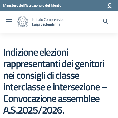
Vai ai contenuti
Vai al menu di navigazione
Vai al footer
Ministero dell'Istruzione e del Merito
Istituto Comprensivo
Luigi Settembrini
Indizione elezioni
rappresentanti dei genitori
nei consigli di classe
interclasse e intersezione –
Convocazione assemblee
A.S.2025/2026.