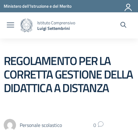
Vai ai contenuti
Vai al menu di navigazione
Vai al footer
Ministero dell'Istruzione e del Merito
Istituto Comprensivo
Luigi Settembrini
REGOLAMENTO PER LA
CORRETTA GESTIONE DELLA
DIDATTICA A DISTANZA
Personale scolastico
0