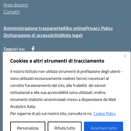
Area docenti
Contatti
Amministrazione trasparente
Albo online
Privacy Policy
Dichiarazione di accessibilità
Note legali
Seguici su:
Cookies e altri strumenti di tracciamento
Indirizzo: VIA BRECCIAME, 46 - 81024 MADDALONI (CE)
Il nostro Istituto non utilizza strumenti di profilazione degli utenti -
Mail: CEIC8AU001@istruzione.it - Pec: CEIC8AU001@pec.istruzione.it -
sono utilizzati esclusivamente cookies tecnici necessari al
Telefono: 0823408721
corretto funzionamento del sito, alla fruibilità dei servizi
Meccanografico: CEIC8AU001
istituzionali e alla sua accessibilità sono utilizzati, inoltre,
Codice fiscale: 93086080616
strumenti statistici anonimizzati messi a disposizione da Web
Analytics Italia.
Hosting & Powered by 3D Solution S.r.l.
Per saperne di più sul nostro sito, consulta la ns.
Cookie Policy
Concept & Design by Designers Italia
Personalizza
Rifiuta tutto
Accettare tutto