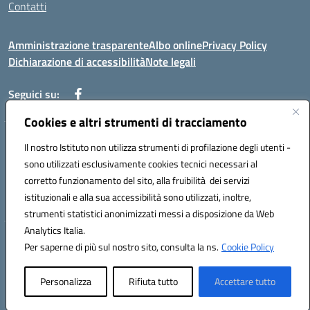
Contatti
Amministrazione trasparente
Albo online
Privacy Policy
Dichiarazione di accessibilità
Note legali
Seguici su:
Cookies e altri strumenti di tracciamento
Indirizzo: VIA BRECCIAME, 46 - 81024 MADDALONI (CE)
Il nostro Istituto non utilizza strumenti di profilazione degli utenti -
Mail: CEIC8AU001@istruzione.it - Pec: CEIC8AU001@pec.istruzione.it -
sono utilizzati esclusivamente cookies tecnici necessari al
Telefono: 0823408721
corretto funzionamento del sito, alla fruibilità dei servizi
Meccanografico: CEIC8AU001
istituzionali e alla sua accessibilità sono utilizzati, inoltre,
Codice fiscale: 93086080616
strumenti statistici anonimizzati messi a disposizione da Web
Analytics Italia.
Hosting & Powered by 3D Solution S.r.l.
Per saperne di più sul nostro sito, consulta la ns.
Cookie Policy
Concept & Design by Designers Italia
Personalizza
Rifiuta tutto
Accettare tutto