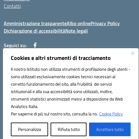
Contatti
Amministrazione trasparente
Albo online
Privacy Policy
Dichiarazione di accessibilità
Note legali
Seguici su:
Cookies e altri strumenti di tracciamento
Indirizzo: VIA BRECCIAME, 46 - 81024 MADDALONI (CE)
Il nostro Istituto non utilizza strumenti di profilazione degli utenti -
Mail: CEIC8AU001@istruzione.it - Pec: CEIC8AU001@pec.istruzione.it -
sono utilizzati esclusivamente cookies tecnici necessari al
Telefono: 0823408721
corretto funzionamento del sito, alla fruibilità dei servizi
Meccanografico: CEIC8AU001
istituzionali e alla sua accessibilità sono utilizzati, inoltre,
Codice fiscale: 93086080616
strumenti statistici anonimizzati messi a disposizione da Web
Analytics Italia.
Hosting & Powered by 3D Solution S.r.l.
Per saperne di più sul nostro sito, consulta la ns.
Cookie Policy
Concept & Design by Designers Italia
Personalizza
Rifiuta tutto
Accettare tutto