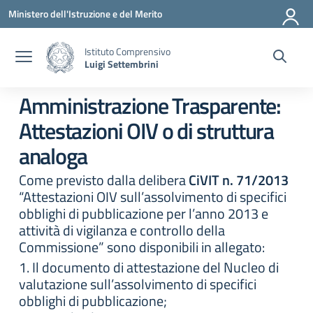
Vai ai contenuti
Vai al menu di navigazione
Vai al footer
Ministero dell'Istruzione e del Merito
Istituto Comprensivo
Luigi Settembrini
Amministrazione Trasparente:
Attestazioni OIV o di struttura
analoga
Come previsto dalla delibera
CiVIT n. 71/2013
“Attestazioni OIV sull’assolvimento di specifici
obblighi di pubblicazione per l’anno 2013 e
attività di vigilanza e controllo della
Commissione” sono disponibili in allegato:
1. Il documento di attestazione del Nucleo di
valutazione sull’assolvimento di specifici
obblighi di pubblicazione;