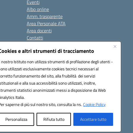
Eventi
Albo online
Amm. trasparente
Area Personale ATA
Area docenti
Contatti
Cookies e altri strumenti di tracciamento
Seguici su:
Il nostro Istituto non utilizza strumenti di profilazione degli utenti -
sono utilizzati esclusivamente cookies tecnici necessari al
corretto funzionamento del sito, alla fruibilità dei servizi
istituzionali e alla sua accessibilità sono utilizzati, inoltre,
823408721
strumenti statistici anonimizzati messi a disposizione da Web
Analytics Italia.
Per saperne di più sul nostro sito, consulta la ns.
Cookie Policy
Personalizza
Rifiuta tutto
Accettare tutto