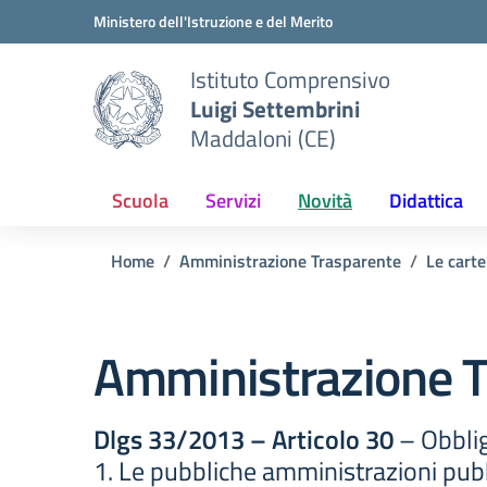
Vai ai contenuti
Vai al menu di navigazione
Vai al footer
Ministero dell'Istruzione e del Merito
Istituto Comprensivo
Luigi Settembrini
Maddaloni (CE)
Scuola
Servizi
Novità
Didattica
Home
Amministrazione Trasparente
Le carte
Amministrazione T
Dlgs 33/2013 – Articolo 30
– Obblig
1. Le pubbliche amministrazioni pubb