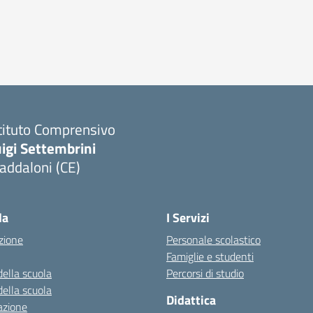
tituto Comprensivo
igi Settembrini
addaloni (CE)
Visita la pagina iniziale della scuola
la
I Servizi
zione
Personale scolastico
Famiglie e studenti
della scuola
Percorsi di studio
della scuola
Didattica
azione