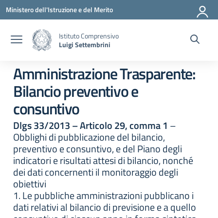
Vai ai contenuti
Vai al menu di navigazione
Vai al footer
Ministero dell'Istruzione e del Merito
Istituto Comprensivo
Luigi Settembrini
Amministrazione Trasparente:
Bilancio preventivo e
consuntivo
Dlgs 33/2013 – Articolo 29, comma 1
–
Obblighi di pubblicazione del bilancio,
preventivo e consuntivo, e del Piano degli
indicatori e risultati attesi di bilancio, nonché
dei dati concernenti il monitoraggio degli
obiettivi
1. Le pubbliche amministrazioni pubblicano i
dati relativi al bilancio di previsione e a quello