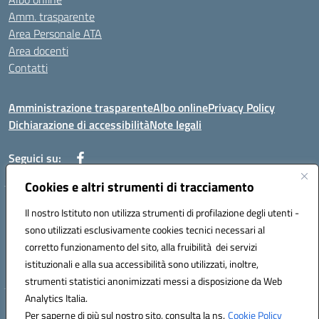
Amm. trasparente
Area Personale ATA
Area docenti
Contatti
Amministrazione trasparente
Albo online
Privacy Policy
Dichiarazione di accessibilità
Note legali
Seguici su:
Cookies e altri strumenti di tracciamento
Indirizzo: VIA BRECCIAME, 46 - 81024 MADDALONI (CE)
Il nostro Istituto non utilizza strumenti di profilazione degli utenti -
Mail: CEIC8AU001@istruzione.it - Pec: CEIC8AU001@pec.istruzione.it -
sono utilizzati esclusivamente cookies tecnici necessari al
Telefono: 0823408721
corretto funzionamento del sito, alla fruibilità dei servizi
Meccanografico: CEIC8AU001
istituzionali e alla sua accessibilità sono utilizzati, inoltre,
Codice fiscale: 93086080616
strumenti statistici anonimizzati messi a disposizione da Web
Analytics Italia.
Hosting & Powered by 3D Solution S.r.l.
Per saperne di più sul nostro sito, consulta la ns.
Cookie Policy