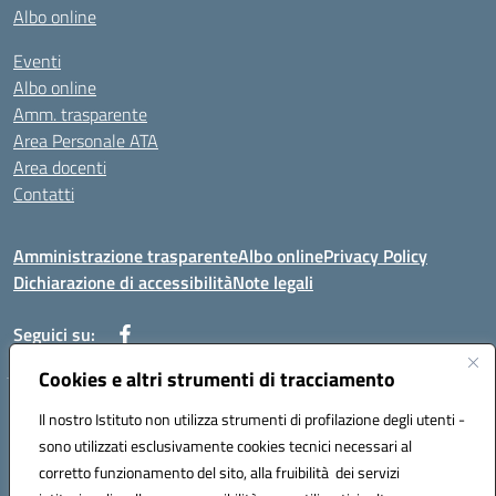
Albo online
Eventi
Albo online
Amm. trasparente
Area Personale ATA
Area docenti
Contatti
Amministrazione trasparente
Albo online
Privacy Policy
Dichiarazione di accessibilità
Note legali
Seguici su:
Cookies e altri strumenti di tracciamento
Indirizzo: VIA BRECCIAME, 46 - 81024 MADDALONI (CE)
Il nostro Istituto non utilizza strumenti di profilazione degli utenti -
Mail: CEIC8AU001@istruzione.it - Pec: CEIC8AU001@pec.istruzione.it -
sono utilizzati esclusivamente cookies tecnici necessari al
Telefono: 0823408721
corretto funzionamento del sito, alla fruibilità dei servizi
Meccanografico: CEIC8AU001