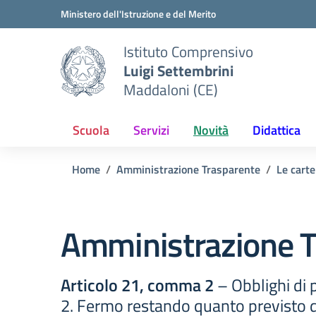
Vai ai contenuti
Vai al menu di navigazione
Vai al footer
Ministero dell'Istruzione e del Merito
Istituto Comprensivo
Luigi Settembrini
Maddaloni (CE)
Scuola
Servizi
Novità
Didattica
Home
Amministrazione Trasparente
Le carte
Amministrazione T
Articolo 21, comma 2
– Obblighi di p
2. Fermo restando quanto previsto da