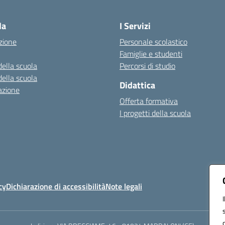
Visita la pagina iniziale della scuola
la
I Servizi
zione
Personale scolastico
Famiglie e studenti
della scuola
Percorsi di studio
della scuola
Didattica
azione
Offerta formativa
I progetti della scuola
cy
Dichiarazione di accessibilità
Note legali