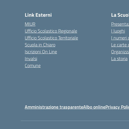
— 
Link Esterni
La Scuo
MIUR
Presenta
Ufficio Scolastico Regionale
I luoghi
Ufficio Scolastico Territoriale
I numeri 
Scuola in Chiaro
Le carte 
Iscrizioni On Line
Organizz
Invalsi
La storia
Comune
Amministrazione trasparente
Albo online
Privacy Poli