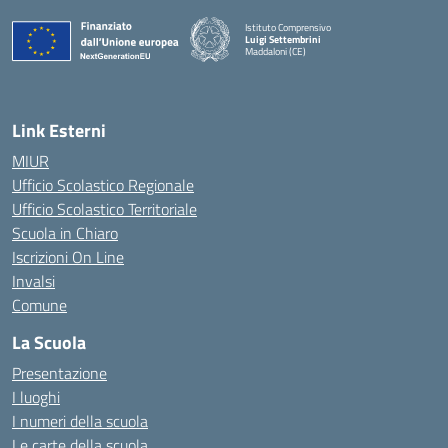
Istituto Comprensivo
Luigi Settembrini
Maddaloni (CE)
— Visita la pagina iniziale della scuola
Link Esterni
MIUR
Ufficio Scolastico Regionale
Ufficio Scolastico Territoriale
Scuola in Chiaro
Iscrizioni On Line
Invalsi
Comune
La Scuola
Presentazione
I luoghi
I numeri della scuola
Le carte della scuola