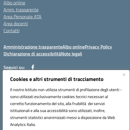
Albo online
Amm. trasparente
Area Personale ATA
Area docenti
Contatti
Amministrazione trasparente
Albo online
Privacy Policy
Dichiarazione di accessibilità
Note legali
Seguici su:
Cookies e altri strumenti di tracciamento
Indirizzo: VIA BRECCIAME, 46 - 81024 MADDALONI (CE)
Il nostro Istituto non utilizza strumenti di profilazione degli utenti -
Mail: CEIC8AU001@istruzione.it - Pec: CEIC8AU001@pec.istruzione.it -
sono utilizzati esclusivamente cookies tecnici necessari al
Telefono: 0823408721
corretto funzionamento del sito, alla fruibilità dei servizi
Meccanografico: CEIC8AU001
istituzionali e alla sua accessibilità sono utilizzati, inoltre,
Codice fiscale: 93086080616
strumenti statistici anonimizzati messi a disposizione da Web
Analytics Italia.
Hosting & Powered by 3D Solution S.r.l.