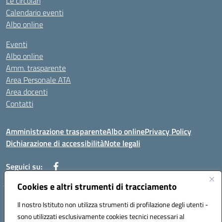
Le circolari
Calendario eventi
Albo online
Eventi
Albo online
Amm. trasparente
Area Personale ATA
Area docenti
Contatti
Amministrazione trasparente
Albo online
Privacy Policy
Dichiarazione di accessibilità
Note legali
Seguici su:
Cookies e altri strumenti di tracciamento
Indirizzo: VIA BRECCIAME, 46 - 81024 MADDALONI (CE)
Il nostro Istituto non utilizza strumenti di profilazione degli utenti -
Mail: CEIC8AU001@istruzione.it - Pec: CEIC8AU001@pec.istruzione.it -
sono utilizzati esclusivamente cookies tecnici necessari al
Telefono: 0823408721