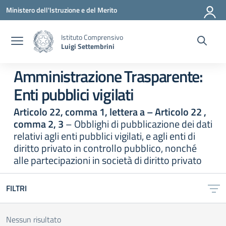
Vai ai contenuti
Vai al menu di navigazione
Vai al footer
Ministero dell'Istruzione e del Merito
Istituto Comprensivo
Luigi Settembrini
Amministrazione Trasparente:
Enti pubblici vigilati
Articolo 22, comma 1, lettera a – Articolo 22 ,
comma 2, 3
– Obblighi di pubblicazione dei dati
relativi agli enti pubblici vigilati, e agli enti di
diritto privato in controllo pubblico, nonché
alle partecipazioni in società di diritto privato
FILTRI
Nessun risultato