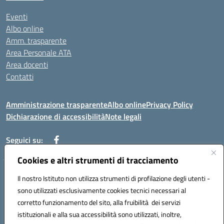
Eventi
Albo online
Amm. trasparente
Area Personale ATA
Area docenti
Contatti
Amministrazione trasparente
Albo online
Privacy Policy
Dichiarazione di accessibilità
Note legali
Seguici su:
Cookies e altri strumenti di tracciamento
Indirizzo: VIA BRECCIAME, 46 - 81024 MADDALONI (CE)
Il nostro Istituto non utilizza strumenti di profilazione degli utenti -
Mail: CEIC8AU001@istruzione.it - Pec: CEIC8AU001@pec.istruzione.it -
sono utilizzati esclusivamente cookies tecnici necessari al
Telefono: 0823408721
corretto funzionamento del sito, alla fruibilità dei servizi
Meccanografico: CEIC8AU001
istituzionali e alla sua accessibilità sono utilizzati, inoltre,
Codice fiscale: 93086080616