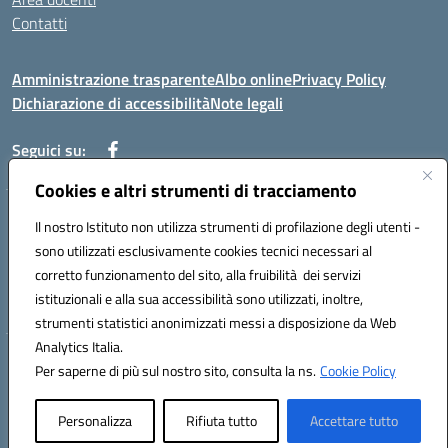
Contatti
Amministrazione trasparente
Albo online
Privacy Policy
Dichiarazione di accessibilità
Note legali
Seguici su:
Cookies e altri strumenti di tracciamento
Indirizzo: VIA BRECCIAME, 46 - 81024 MADDALONI (CE)
Il nostro Istituto non utilizza strumenti di profilazione degli utenti -
Mail: CEIC8AU001@istruzione.it - Pec: CEIC8AU001@pec.istruzione.it -
sono utilizzati esclusivamente cookies tecnici necessari al
Telefono: 0823408721
corretto funzionamento del sito, alla fruibilità dei servizi
Meccanografico: CEIC8AU001
istituzionali e alla sua accessibilità sono utilizzati, inoltre,
Codice fiscale: 93086080616
strumenti statistici anonimizzati messi a disposizione da Web
Analytics Italia.
Hosting & Powered by 3D Solution S.r.l.
Per saperne di più sul nostro sito, consulta la ns.
Cookie Policy
Concept & Design by Designers Italia
Personalizza
Rifiuta tutto
Accettare tutto