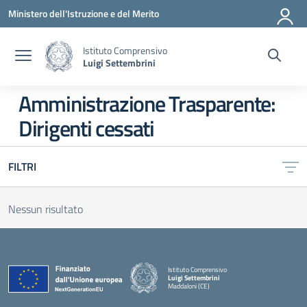
Vai ai contenuti
Vai al menu di navigazione
Vai al footer
Ministero dell'Istruzione e del Merito
Istituto Comprensivo
Luigi Settembrini
Amministrazione Trasparente:
Dirigenti cessati
FILTRI
Nessun risultato
Istituto Comprensivo
Luigi Settembrini
Maddaloni (CE)
— Visita la pagina iniziale della scuola