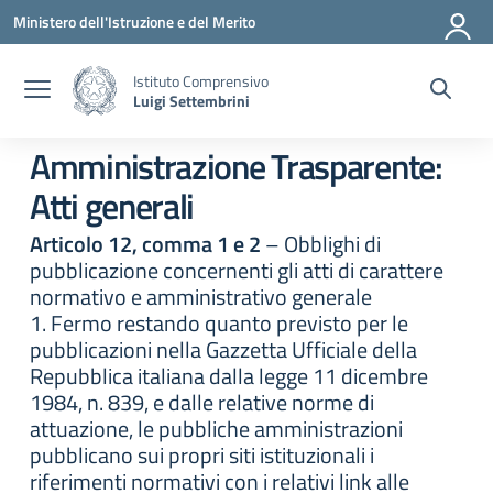
Vai ai contenuti
Vai al menu di navigazione
Vai al footer
Ministero dell'Istruzione e del Merito
Istituto Comprensivo
Luigi Settembrini
Amministrazione Trasparente:
Atti generali
Articolo 12, comma 1 e 2
– Obblighi di
pubblicazione concernenti gli atti di carattere
normativo e amministrativo generale
1. Fermo restando quanto previsto per le
pubblicazioni nella Gazzetta Ufficiale della
Repubblica italiana dalla legge 11 dicembre
1984, n. 839, e dalle relative norme di
attuazione, le pubbliche amministrazioni
pubblicano sui propri siti istituzionali i
riferimenti normativi con i relativi link alle