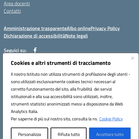
Area docenti
Contatti
Amministrazione trasparente
Albo online
Privacy Policy
Dichiarazione di accessibilità
Note legali
Seguici su:
Cookies e altri strumenti di tracciamento
Indirizzo: VIA BRECCIAME, 46 - 81024 MADDALONI (CE)
Il nostro Istituto non utilizza strumenti di profilazione degli utenti -
Mail: CEIC8AU001@istruzione.it - Pec: CEIC8AU001@pec.istruzione.it -
sono utilizzati esclusivamente cookies tecnici necessari al
Telefono: 0823408721
corretto funzionamento del sito, alla fruibilità dei servizi
Meccanografico: CEIC8AU001
istituzionali e alla sua accessibilità sono utilizzati, inoltre,
Codice fiscale: 93086080616
strumenti statistici anonimizzati messi a disposizione da Web
Analytics Italia.
Hosting & Powered by 3D Solution S.r.l.
Per saperne di più sul nostro sito, consulta la ns.
Cookie Policy
Concept & Design by Designers Italia
Personalizza
Rifiuta tutto
Accettare tutto